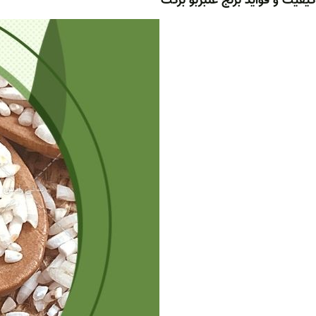
کیفیت و فواید برنج عنبربو برکت